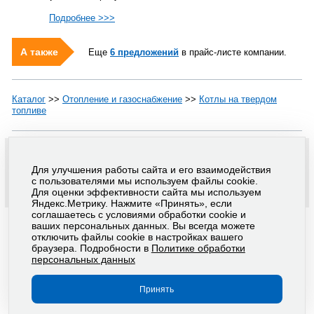
Подробнее >>>
А также
Еще
6 предложений
в прайс-листе компании.
Каталог
>>
Отопление и газоснабжение
>>
Котлы на твердом
топливе
Copyright © 1999-2026 Ваш Дом.СПБ - проект группы
"Текарт"
По вопросам связанным с работой портала вы можете связаться с нашей
службой поддержки
или оставить
заявку на рекламу
.
Для улучшения работы сайта и его взаимодействия
Региональная сеть порталов "Ваш Дом"
с пользователями мы используем файлы cookie.
Политика в отношении обработки персональных данных
Для оценки эффективности сайта мы используем
Пользовательское соглашение
Яндекс.Метрику. Нажмите «Принять», если
соглашаетесь с условиями обработки cookie и
ваших персональных данных. Вы всегда можете
отключить файлы cookie в настройках вашего
браузера. Подробности в
Политике обработки
персональных данных
Принять