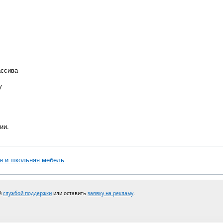
ассива
у
ии.
я и школьная мебель
ей
службой поддержки
или оставить
заявку на рекламу
.