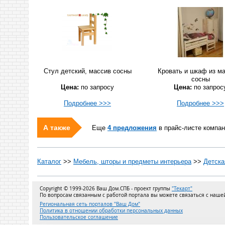
Стул детский, массив сосны
Кровать и шкаф из м
сосны
Цена:
по запросу
Цена:
по запрос
Подробнее >>>
Подробнее >>>
А также
Еще
4 предложения
в прайс-листе компан
Каталог
>>
Мебель, шторы и предметы интерьера
>>
Детска
Copyright © 1999-2026 Ваш Дом.СПБ - проект группы
"Текарт"
По вопросам связанным с работой портала вы можете связаться с наш
Региональная сеть порталов "Ваш Дом"
Политика в отношении обработки персональных данных
Пользовательское соглашение