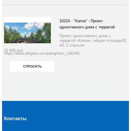
1022А - "Каппа" - Проект
одноэтажного дома с террасой
Проект одноэтажного дома с
террасой «Каппа», общая площадь82
м2, 2 спальни
33 800
руб.
https://www.alfaplan.ru/catalog/item_149246/.
Контакты