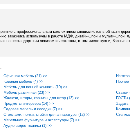
риятие с профессиональным коллективом специалистов в области дере
анию заказчика используем в работе МДФ, дизайн-шпон и мульти-шпон, л
аз по нестандартным эскизам и чертежам, в том числе кухни, барные сто
:
Офисная мебель (21) >>
Изготов
Кованая мебель (4) >>
Прочее 
Мебель для ванной комнаты (10) >>
Мебель различная (23) >>
Статьи 
Жалюзи, шторы, карнизы для штор (13) >>
ГОСТы (
Предметы интерьера (14) >>
Задать
Садовая мебель и беседки (7) >>
Компани
Стеллажи, полки, стойки для аппаратуры (12) >>
Стеллаж
Мебельная фурнитура и аксессуары (7) >>
Аудио-видео техника (1) >>