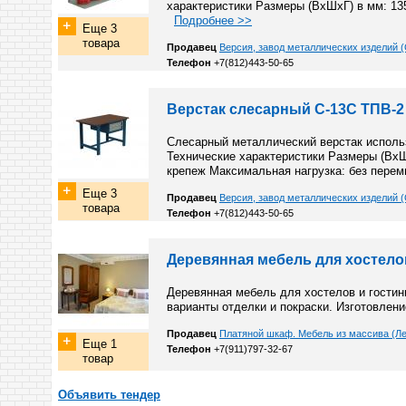
характеристики Размеры (ВхШхГ) в мм: 13
Подробнее >>
Еще 3
товара
Продавец
Версия, завод металлических изделий (
Телефон
+7(812)443-50-65
Верстак слесарный С-13С ТПВ-2
Слесарный металлический верстак использ
Технические характеристики Размеры (ВхШ
крепеж Максимальная нагрузка: без перем
Еще 3
Продавец
Версия, завод металлических изделий (
товара
Телефон
+7(812)443-50-65
Деревянная мебель для хостело
Деревянная мебель для хостелов и гостин
варианты отделки и покраски. Изготовлен
Продавец
Платяной шкаф. Мебель из массива (Ле
Еще 1
Телефон
+7(911)797-32-67
товар
Объявить тендер