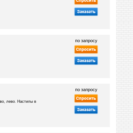
по запросу
по запросу
во, лево. Настилы в