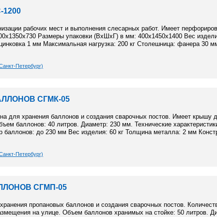
-1200
низации рабочих мест и выполнения слесарных работ. Имеет перфориров
00х1350х730 Размеры упаковки (ВхШхГ) в мм: 400х1450х1400 Вес изделия
цинковка 1 мм Максимальная нагрузка: 200 кг Столешница: фанера 30 м
Санкт-Петербург)
ЛЛОНОВ СГМК-05
на для хранения баллонов и создания сварочных постов. Имеет крышу 
Объем баллонов: 40 литров. Диаметр: 230 мм. Технические характеристи
р баллонов: до 230 мм Вес изделия: 60 кг Толщина металла: 2 мм Конст
Санкт-Петербург)
ЛЛОНОВ СГМП-05
хранения пропановых баллонов и создания сварочных постов. Количест
размещения на улице. Объем баллонов хранимых на стойке: 50 литров. Д