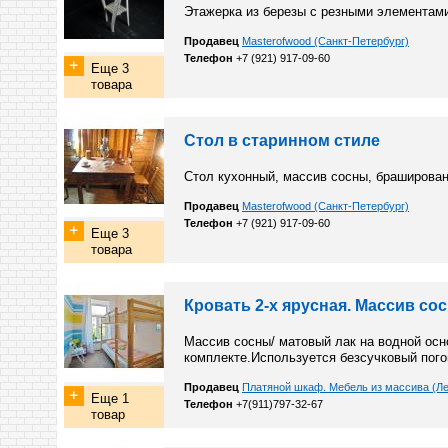
Этажерка из березы с резными элемента
Продавец
Masterofwood (Санкт-Петербург)
Телефон
+7 (921) 917-09-60
Еще 3
товара
Стол в старинном стиле
Стол кухонный, массив сосны, браширова
Продавец
Masterofwood (Санкт-Петербург)
Телефон
+7 (921) 917-09-60
Еще 3
товара
Кровать 2-х ярусная. Массив со
Массив сосны/ матовый лак на водной осно
комплекте.Используется безсучковый пог
Продавец
Платяной шкаф. Мебель из массива (Ле
Еще 1
Телефон
+7(911)797-32-67
товар