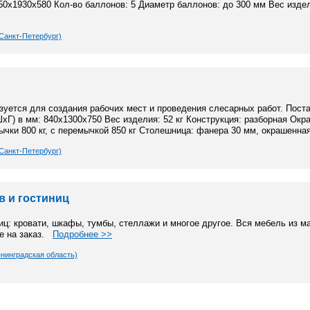
50х1930х580 Кол-во баллонов: 5 Диаметр баллонов: до 300 мм Вес изде
Санкт-Петербург)
уется для создания рабочих мест и проведения слесарных работ. Поста
хГ) в мм: 840х1300х750 Вес изделия: 52 кг Конструкция: разборная Окр
ычки 800 кг, с перемычкой 850 кг Столешница: фанера 30 мм, окрашенн
Санкт-Петербург)
в и гостиниц
иц: кровати, шкафы, тумбы, стеллажи и многое другое. Вся мебель из м
ие на заказ.
Подробнее >>
нинградская область)