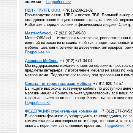
эмалями...
Подробнее >>
ПВЛ - ГРУПП, ООО
, +7(812)209-21-02
Производство сетки ЦПВС и листов ПВЛ. Большой выбор фо
холоднокатанная и оцинкованная сталь, алюминий, нержав
Работаем с юридическими и физическими лицами. Спектр 
Masterofwood
, +7 (921) 917-09-60
MasterOfWood — столярная мастерская, расположенная в 
изделий на заказ из массива хвойных, твердолиственных 
мебель, шезлонги, элементы деревянных интерьеров, рамки
Подробнее >>
Дешевая Мебель
, +7 (812) 671-04-04
Мы поддерживаем желание клиентов оформить пространств
предметы интерьера. Изготовление мебели на заказ по и
метров дома. Подгоните обстановку под требования к комф
Соната - интернет магазин мебели
, +7-911-920-43-57
Вы ищете высококачественную мебель по доступной цене? 
магазин мебели Соната сможет удовлетворить все ваши п
гарантию качества на весь товар. Кроме высокого качеств
Подробнее >>
ФЕДЕРАЦИЯ строительная компания
, +7 (812) 277-84-53
Выполняем функцию субподрядчика, генподрядчика, по все
коммуникации и инженерные сети (вода, теплосети, элект
опыта с перечнем выполненных проектов...
Подробнее >>