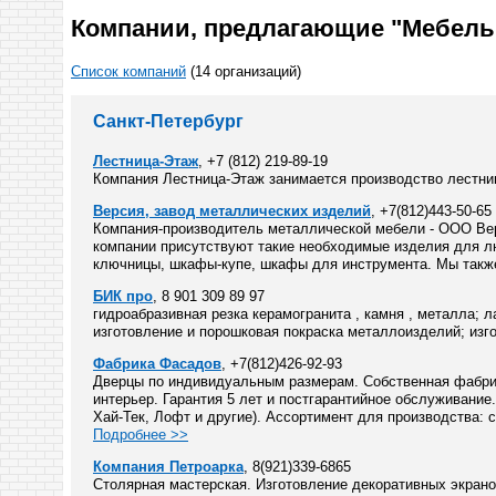
Компании, предлагающие "Мебель 
Список компаний
(14 организаций)
Санкт-Петербург
Лестница-Этаж
, +7 (812) 219-89-19
Компания Лестница-Этаж занимается производство лестница
Версия, завод металлических изделий
, +7(812)443-50-65
Компания-производитель металлической мебели - ООО Вер
компании присутствуют такие необходимые изделия для л
ключницы, шкафы-купе, шкафы для инструмента. Мы также
БИК про
, 8 901 309 89 97
гидроабразивная резка керамогранита , камня , металла; л
изготовление и порошковая покраска металлоизделий; изго
Фабрика Фасадов
, +7(812)426-92-93
Дверцы по индивидуальным размерам. Собственная фабрик
интерьер. Гарантия 5 лет и постгарантийное обслуживание
Хай-Тек, Лофт и другие). Ассортимент для производства
Подробнее >>
Компания Петроарка
, 8(921)339-6865
Столярная мастерская. Изготовление декоративных экрано