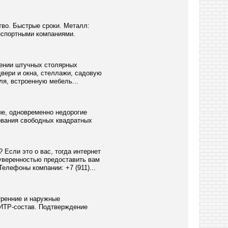
тво. Быстрые сроки. Металл:
анспортными компаниями.
лении штучных столярных
вери и окна, стеллажи, садовую
ля, встроенную мебель...
ые, одновременно недорогие
ования свободных квадратных
Если это о вас, тогда интернет
уверенностью предоставить вам
елефоны компании: +7 (911)...
тренние и наружные
 ИТР-состав. Подтверждение