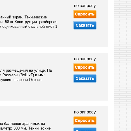
по запросу
анный экран. Технические
: 58 кг Конструкция: разборная
м оцинкованный стальной лист 1
по запросу
для размещения на улице. На
ки Размеры (ВхШхГ) в мм:
рукция: сварная Окраск
по запросу
во баллонов хранимых на
иаметр: 300 мм. Технические