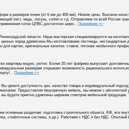
рм и размеров ячеек (от 6 мм до 400 мм). Низкие цены. Высокое качес
еющий лист, медь, латунь, corten и т.д. Отправляем по всей России тр
применения сетки ЦПВС достаточно широ...
Подробнее >>
Ленинградской области. Наша мастерская специализируется на изготов
и ценных пород древесины.Мы изготавливаем лестницы, нестандартные д
 для картин, оригинальные калитки, ставни, погонаж необычного профи
о квартиры модно, уютно. Более 20 лет фабрика выпускает долговечн
ндивидуальным размерам открывает возможность рационального использ
орту!...
Подробнее >>
Вы цените доступность цен, качество товара и индивидуальный подход? 
ожелания. Предоставляя безупречную мебель, мы можем с абсолютной 
а вы будете приятно удивлены широким спектром мебельной продукции. Т
м основным разделам: подготовка строительного объекта, КЖ, все вну
рика, слаботочные системы, и др.). Работаем с НДС и без НДС. Опытный