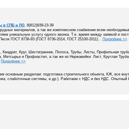
ы в СПБ и ЛО
, 8(812)939-23-39
ерудных материалов, а так же комплексном снабжении всем необходимы
яем уникальную услугу одного звонка. Т.е. время между заявкой и пост
Песок ГОСТ 8736-93 (ГОСТ 8736-2014, ГОСТ 25100-2011)...
Подробнее >>
 Квадрат, Круг, Шестигранник, Полоса, Трубы, Листы, Профильная труб
, Метсырье и Профнастил, а так же из Нержавейки: Лист, Круглая Труба
.
Подробнее >>
м основным разделам: подготовка строительного объекта, КЖ, все вну
рика, слаботочные системы, и др.). Работаем с НДС и без НДС. Опытный